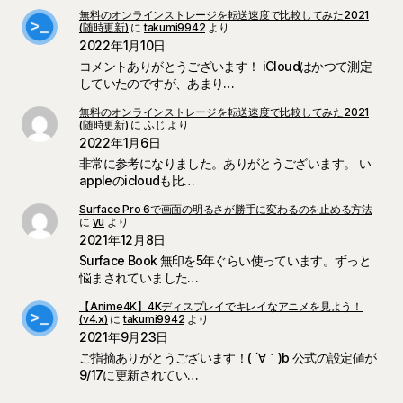
無料のオンラインストレージを転送速度で比較してみた2021
(随時更新)
に
takumi9942
より
2022年1月10日
コメントありがとうございます！ iCloudはかつて測定
していたのですが、あまり…
無料のオンラインストレージを転送速度で比較してみた2021
(随時更新)
に
ふじ
より
2022年1月6日
非常に参考になりました。ありがとうございます。 い
appleのicloudも比…
Surface Pro 6で画面の明るさが勝手に変わるのを止める方法
に
yu
より
2021年12月8日
Surface Book 無印を5年ぐらい使っています。ずっと
悩まされていました…
【Anime4K】4Kディスプレイでキレイなアニメを見よう！
(v4.x)
に
takumi9942
より
2021年9月23日
ご指摘ありがとうございます！( ´∀｀)b 公式の設定値が
9/17に更新されてい…