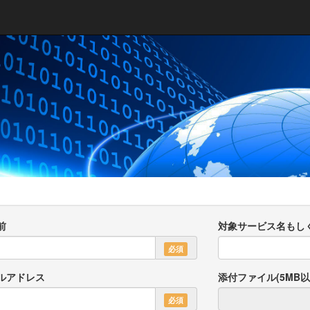
前
対象サービス名もしく
必須
ルアドレス
添付ファイル(5MB
必須